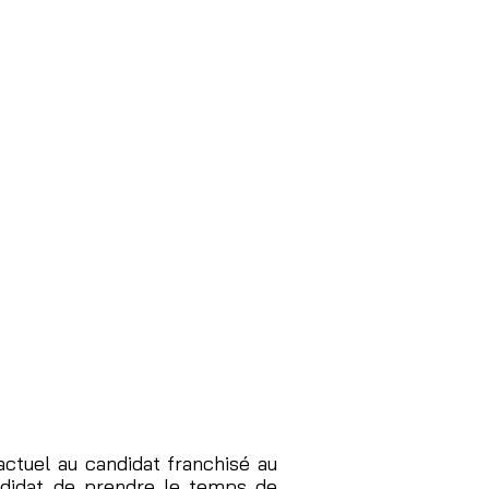
ctuel au candidat franchisé au
ndidat de prendre le temps de