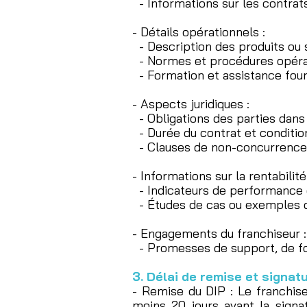
- Informations sur les contrats
- Détails opérationnels :
- Description des produits ou s
- Normes et procédures opérat
- Formation et assistance four
- Aspects juridiques :
- Obligations des parties dans 
- Durée du contrat et condition
- Clauses de non-concurrence, 
- Informations sur la rentabilité
- Indicateurs de performance d
- Études de cas ou exemples de
- Engagements du franchiseur :
- Promesses de support, de for
3. Délai de remise et signat
- Remise du DIP : Le franchis
moins 20 jours avant la signa