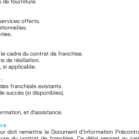
 de fourniture.
ervices offerts.
ionnelles.
nies.
le cadre du contrat de franchise.
s de résiliation.
si applicable.
 :
es franchisés existants.
 succès (si disponibles).
mation, et d'assistance.
ure
eur doit remettre le Document d’Information Précontra
ture du contrat de franchise. Ce délai permet au ca